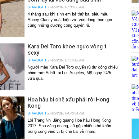
STARLIGHT
27/05/2018 07:30:00 AM
4 tháng sau khi sinh em bé thứ ba, siêu mẫu
Abbey Clancy xuất hiện với vóc dáng thon gọn
cùng những đường cong quyến rũ.
Kara Del Toro khoe ngực vòng 1
sexy
STARLIGHT
27/05/2018 07:14:42 AM
Người mẫu Kara Del Toro quyến rũ dự công chiếu
phim mới Adrift tại Los Angeles, Mỹ ngày 24/5
vừa qua.
Hoa hậu bị chê xấu phải rời Hong
Kong
STARLIGHT
27/05/2018 04:46:04 AM
Lôi Trang Nhi đăng quang Hoa hậu Hong Kong
2017. Sau đăng quang, cô gặp nhiều khó khăn
trong công việc vì bị chê bai về nhan..