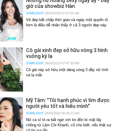
Những nữ hoàng sexy ngày ấy - bây
giờ của showbiz Hàn
STARLIGHT
26/05/2018 07:57:55 AM
Vẻ đẹp bất chấp thời gian và ngày một quyến rũ
hơn là điều dễ nhận thấy ở cả 3 người đẹp này.
Cô gái xinh đẹp sở hữu vòng 3 hình
vuông kỳ lạ
STARLIGHT
26/05/2018 07:47:30 AM
Cô gái này sở hữu một dáng vòng 3 đầy nữ tính
và lạ mắt.
Mỹ Tâm: "Tôi hạnh phúc vì tìm được
người yêu tốt và hiểu mình"
STARLIGHT
26/05/2018 06:59:23 AM
Nữ ca sĩ tỏ ra bất ngờ với tin đồn bí mật lấy
chồng từ Lâm Chi Khanh, cô cho biết, nếu thật sự
có tin vui lấy..