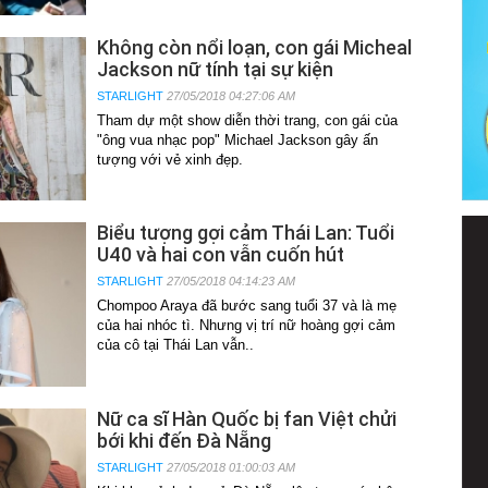
Không còn nổi loạn, con gái Micheal
Jackson nữ tính tại sự kiện
STARLIGHT
27/05/2018 04:27:06 AM
Tham dự một show diễn thời trang, con gái của
"ông vua nhạc pop" Michael Jackson gây ấn
tượng với vẻ xinh đẹp.
Biểu tượng gợi cảm Thái Lan: Tuổi
U40 và hai con vẫn cuốn hút
STARLIGHT
27/05/2018 04:14:23 AM
Chompoo Araya đã bước sang tuổi 37 và là mẹ
của hai nhóc tì. Nhưng vị trí nữ hoàng gợi cảm
của cô tại Thái Lan vẫn..
Nữ ca sĩ Hàn Quốc bị fan Việt chửi
bới khi đến Đà Nẵng
STARLIGHT
27/05/2018 01:00:03 AM