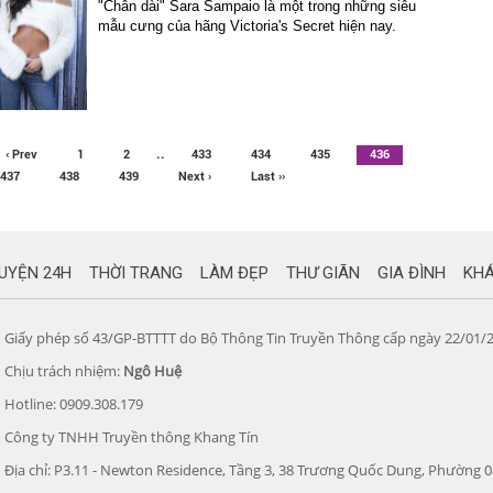
"Chân dài" Sara Sampaio là một trong những siêu
mẫu cưng của hãng Victoria's Secret hiện nay.
..
‹ Prev
1
2
433
434
435
436
437
438
439
Next ›
Last ››
UYỆN 24H
THỜI TRANG
LÀM ĐẸP
THƯ GIÃN
GIA ĐÌNH
KH
Giấy phép số 43/GP-BTTTT do Bộ Thông Tin Truyền Thông cấp ngày 22/01/
Chịu trách nhiệm:
Ngô Huệ
Hotline: 0909.308.179
Công ty TNHH Truyền thông Khang Tín
Địa chỉ: P3.11 - Newton Residence, Tầng 3, 38 Trương Quốc Dung, Phường 