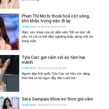
Phan Thị Mơ bị thoái hoá cột sống,
khó khăn trong việc đi lại
STARLIGHT
26/05/2018 06:54:05 AM
Hiện, sức khoẻ của nữ diễn viên "Hồ sơ lửa" rất
yếu, cô chỉ có thể nằm nghiêng hoặc đứng một lúc
trong suốt..
Tyla Carr gợi cảm với áo tắm hai
mảnh
STARLIGHT
26/05/2018 05:25:28 AM
Người đẹp Anh quốc Tyla Carr sở hữu vóc dáng
thon thả và bộ ngực đầy đặn cuốn hút.
Sara Sampaio khoe eo thon gợi cảm
STARLIGHT
26/05/2018 05:18:19 AM