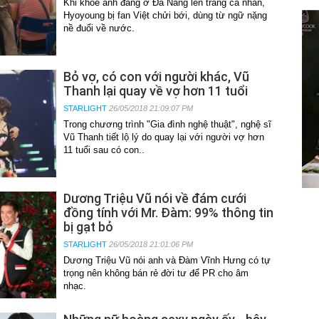
Khi khoe ảnh đang ở Đà Nẵng lên trang cá nhân,
Hyoyoung bị fan Việt chửi bới, dùng từ ngữ nặng
nề đuổi về nước.
Bỏ vợ, có con với người khác, Vũ
Thanh lại quay về vợ hơn 11 tuổi
STARLIGHT
26/05/2018 21:09:07 PM
Trong chương trình "Gia đình nghệ thuật", nghệ sĩ
Vũ Thanh tiết lộ lý do quay lại với người vợ hơn
11 tuổi sau có con..
Dương Triệu Vũ nói về đám cưới
đồng tính với Mr. Đàm: 99% thông tin
bị gạt bỏ
STARLIGHT
26/05/2018 21:01:06 PM
Dương Triệu Vũ nói anh và Đàm Vĩnh Hưng có tự
trọng nên không bán rẻ đời tư để PR cho âm
nhạc.