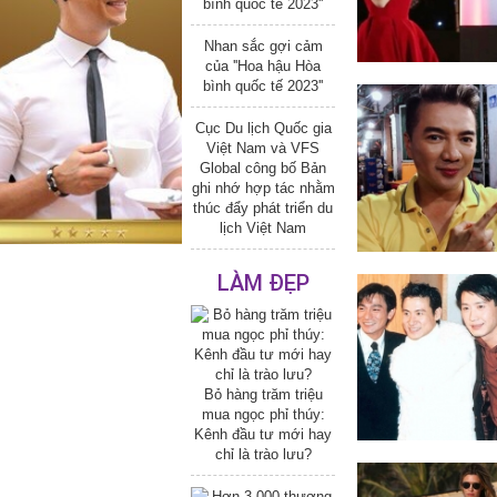
bình quốc tế 2023''
Nhan sắc gợi cảm
của ''Hoa hậu Hòa
bình quốc tế 2023''
Cục Du lịch Quốc gia
Việt Nam và VFS
Global công bố Bản
ghi nhớ hợp tác nhằm
thúc đẩy phát triển du
lịch Việt Nam
LÀM ĐẸP
Bỏ hàng trăm triệu
mua ngọc phỉ thúy:
Kênh đầu tư mới hay
chỉ là trào lưu?