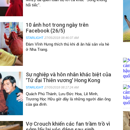
hối tiếc".
10 ảnh hot trong ngày trên
Facebook (26/5)
STARLIGHT
27/05/2018 08:46:07 AM
Đàm Vĩnh Hưng thích thú khi đi ăn hải sản vỉa hè
ở Nha Trang.
Sự nghiệp và hôn nhân khác biệt của
'Tứ đại Thiên vương' Hong Kong
STARLIGHT
27/05/2018 08:17:24 AM
Quách Phú Thành, Lưu Đức Hoa, Lê Minh,
Trương Học Hữu giờ đây là những người đàn ông
của gia đình.
Vợ Crouch khiến các fan trầm trồ vì
sớm lấy lại vóc dáng sau sinh