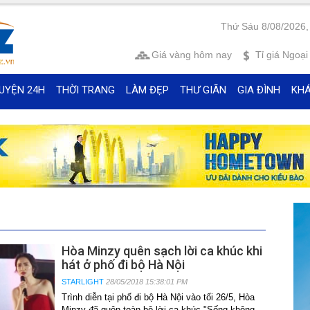
Thứ Sáu 8/08/2026,
Giá vàng
hôm nay
Tỉ giá
Ngoại 
UYỆN 24H
THỜI TRANG
LÀM ĐẸP
THƯ GIÃN
GIA ĐÌNH
KH
Hòa Minzy quên sạch lời ca khúc khi
hát ở phố đi bộ Hà Nội
STARLIGHT
28/05/2018 15:38:01 PM
Trình diễn tại phố đi bộ Hà Nội vào tối 26/5, Hòa
Minzy đã quên toàn bộ lời ca khúc "Sống không