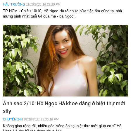
HẬU TRƯỜNG
11/10/2021 16:22:20 PM
TP HCM - Chiều 10/10, Hồ Ngọc Hà tổ chức bữa tiệc ấm cúng tại nhà
mừng sinh nhật tuổi 64 của mẹ - bà Ngọc..
Ảnh sao 2/10: Hồ Ngọc Hà khoe dáng ở biệt thự mới
xây
CHUYỆN 24H
02/10/2021 23:35:18 PM
Không gian rộng rãi, nhiều góc 'sống ảo' tại biệt thự mới giúp ca sĩ Hồ