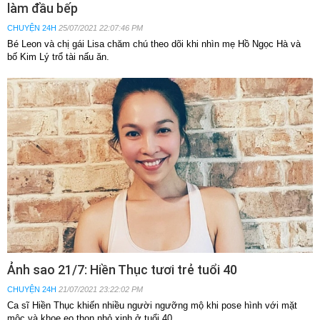
làm đầu bếp
CHUYỆN 24H
25/07/2021 22:07:46 PM
Bé Leon và chị gái Lisa chăm chú theo dõi khi nhìn mẹ Hồ Ngọc Hà và
bố Kim Lý trổ tài nấu ăn.
Ảnh sao 21/7: Hiền Thục tươi trẻ tuổi 40
CHUYỆN 24H
21/07/2021 23:22:02 PM
Ca sĩ Hiền Thục khiến nhiều người ngưỡng mộ khi pose hình với mặt
mộc và khoe eo thon nhỏ xinh ở tuổi 40