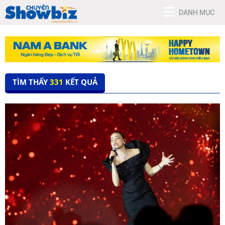
DANH MỤC
TÌM THẤY
331
KẾT QUẢ