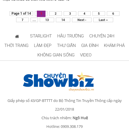
Page 1 of 14
1
2
3
4
5
6
...
7
13
14
Next ›
Last ››
STARLIGHT
HẬU TRƯỜNG
CHUYỆN 24H
THỜI TRANG
LÀM ĐẸP
THƯ GIÃN
GIA ĐÌNH
KHÁM PHÁ
KHÔNG GIAN SỐNG
VIDEO
Giấy phép số 43/GP-BTTTT do Bộ Thông Tin Truyền Thông cấp ngày
22/01/2018
Chịu trách nhiệm:
Ngô Huệ
Hotline: 0909.308.179