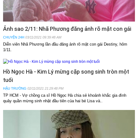
Ảnh sao 2/11: Nhã Phương đăng ảnh rõ mặt con gái
CHUYỆN 24H
03/11/2021 09:39:48 AM
Diễn viên Nhã Phương lần đầu đăng ảnh rõ mặt con gái Destiny, hôm
1/11.
Hồ Ngọc Hà - Kim Lý mừng cặp song sinh tròn một
tuổi
HẬU TRƯỜNG
02/11/2021 21:29:48 PM
TP HCM - Vợ chồng ca sĩ Hồ Ngọc Hà chia sẻ khoảnh khắc gia đình
quây quần mừng sinh nhật đầu tiên của hai bé Lisa và..