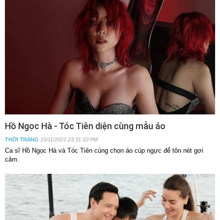
Hồ Ngọc Hà - Tóc Tiên diện cùng mẫu áo
THỜI TRANG
15/11/2021 23:31:10 PM
Ca sĩ Hồ Ngọc Hà và Tóc Tiên cùng chọn áo cúp ngực để tôn nét gợi
cảm.