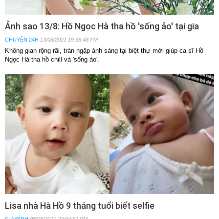
Ảnh sao 13/8: Hồ Ngọc Hà tha hồ 'sống ảo' tại gia
CHUYỆN 24H
13/08/2021 19:36:48 PM
Không gian rộng rãi, tràn ngập ánh sáng tại biệt thự mới giúp ca sĩ Hồ
Ngọc Hà tha hồ chill và 'sống ảo'.
Lisa nhà Hà Hồ 9 tháng tuổi biết selfie
GIA ĐÌNH
08/08/2021 22:04:52 PM