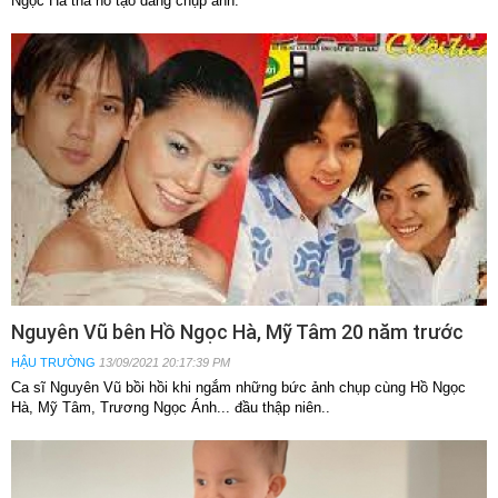
Ngọc Hà tha hồ tạo dáng chụp ảnh.
Nguyên Vũ bên Hồ Ngọc Hà, Mỹ Tâm 20 năm trước
HẬU TRƯỜNG
13/09/2021 20:17:39 PM
Ca sĩ Nguyên Vũ bồi hồi khi ngắm những bức ảnh chụp cùng Hồ Ngọc
Hà, Mỹ Tâm, Trương Ngọc Ánh... đầu thập niên..