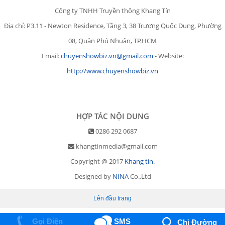
Công ty TNHH Truyền thông Khang Tín
Địa chỉ: P3.11 - Newton Residence, Tầng 3, 38 Trương Quốc Dung, Phường
08, Quận Phú Nhuận, TP.HCM
Email:
chuyenshowbiz.vn@gmail.com
- Website:
http://www.chuyenshowbiz.vn
HỢP TÁC NỘI DUNG
0286 292 0687
khangtinmedia@gmail.com
Copyright @ 2017
Khang tín
.
Designed by
NINA
Co.,Ltd
Lên đầu trang
Gọi Điện
SMS
Chỉ Đường