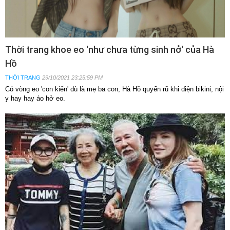
Thời trang khoe eo 'như chưa từng sinh nở' của Hà
Hồ
THỜI TRANG
29/10/2021 23:25:59 PM
Có vòng eo 'con kiến' dù là mẹ ba con, Hà Hồ quyến rũ khi diện bikini, nội
y hay hay áo hở eo.