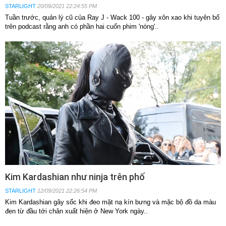
STARLIGHT
20/09/2021 22:24:55 PM
Tuần trước, quản lý cũ của Ray J - Wack 100 - gây xôn xao khi tuyên bố
trên podcast rằng anh có phần hai cuốn phim 'nóng'..
Kim Kardashian như ninja trên phố
STARLIGHT
12/09/2021 22:26:54 PM
Kim Kardashian gây sốc khi đeo mặt nạ kín bưng và mặc bộ đồ da màu
đen từ đầu tới chân xuất hiện ở New York ngày..