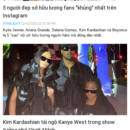
5 người đẹp sở hữu lượng fans "khủng" nhất trên
Instagram
STARLIGHT
11/01/2022 22:31:36 PM
Kylie Jenner, Ariana Grande, Selena Gomez, Kim Kardashian và Beyonce
là 5 "sao" nữ sở hữu lượng người hâm mộ đông đảo nhất..
Kim Kardashian tái ngộ Kanye West trong show
tưởng nhớ Virgil Abloh