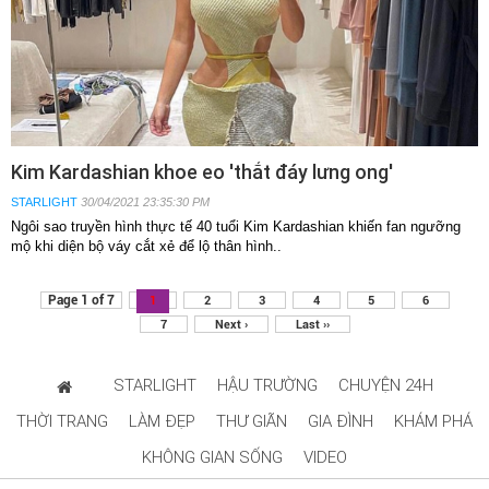
Kim Kardashian khoe eo 'thắt đáy lưng ong'
STARLIGHT
30/04/2021 23:35:30 PM
Ngôi sao truyền hình thực tế 40 tuổi Kim Kardashian khiến fan ngưỡng
mộ khi diện bộ váy cắt xẻ để lộ thân hình..
Page 1 of 7
1
2
3
4
5
6
7
Next ›
Last ››
STARLIGHT
HẬU TRƯỜNG
CHUYỆN 24H
THỜI TRANG
LÀM ĐẸP
THƯ GIÃN
GIA ĐÌNH
KHÁM PHÁ
KHÔNG GIAN SỐNG
VIDEO