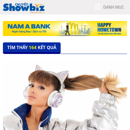
DANH MỤC
TÌM THẤY
164
KẾT QUẢ