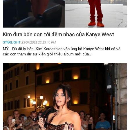
Kim đưa bốn con tới đêm nhạc của Kanye West
STARLIGHT
23/07/2021 22:13:40 PM
MỸ - Dù đã ly hôn, Kim Kardashian vẫn ủng hộ Kanye West khi cô và
các con tham dự sự kiện giới thiệu album mới của..