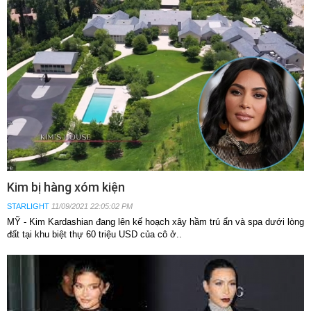
Kim bị hàng xóm kiện
STARLIGHT
11/09/2021 22:05:02 PM
MỸ - Kim Kardashian đang lên kế hoạch xây hầm trú ẩn và spa dưới lòng
đất tại khu biệt thự 60 triệu USD của cô ở..