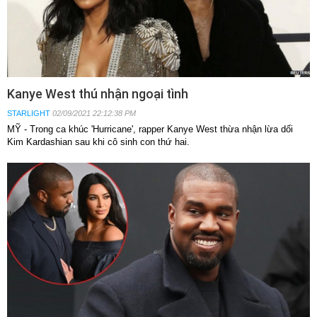
Kanye West thú nhận ngoại tình
STARLIGHT
02/09/2021 22:12:38 PM
MỸ - Trong ca khúc 'Hurricane', rapper Kanye West thừa nhận lừa dối
Kim Kardashian sau khi cô sinh con thứ hai.