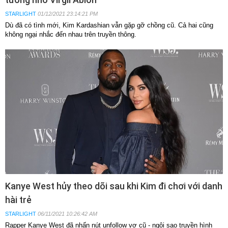
STARLIGHT
01/12/2021 23:14:21 PM
Dù đã có tình mới, Kim Kardashian vẫn gặp gỡ chồng cũ. Cả hai cũng
không ngại nhắc đến nhau trên truyền thông.
Kanye West hủy theo dõi sau khi Kim đi chơi với danh
hài trẻ
STARLIGHT
06/11/2021 10:26:42 AM
Rapper Kanye West đã nhấn nút unfollow vợ cũ - ngôi sao truyền hình