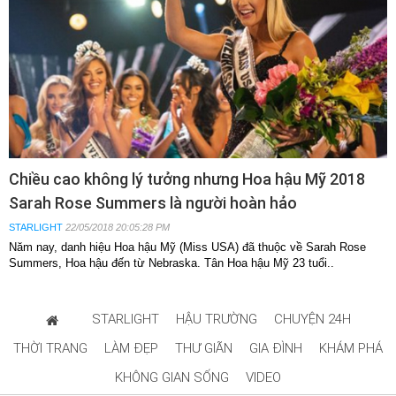
Chiều cao không lý tưởng nhưng Hoa hậu Mỹ 2018
Sarah Rose Summers là người hoàn hảo
STARLIGHT
22/05/2018 20:05:28 PM
Năm nay, danh hiệu Hoa hậu Mỹ (Miss USA) đã thuộc về Sarah Rose
Summers, Hoa hậu đến từ Nebraska. Tân Hoa hậu Mỹ 23 tuổi..
STARLIGHT
HẬU TRƯỜNG
CHUYỆN 24H
THỜI TRANG
LÀM ĐẸP
THƯ GIÃN
GIA ĐÌNH
KHÁM PHÁ
KHÔNG GIAN SỐNG
VIDEO