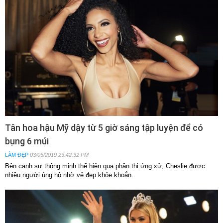
Tân hoa hậu Mỹ dậy từ 5 giờ sáng tập luyện để có
bụng 6 múi
LÀM ĐẸP
03/05/2019 23:42:32 PM
Bên cạnh sự thông minh thể hiện qua phần thi ứng xử, Cheslie được
nhiều người ủng hộ nhờ vẻ đẹp khỏe khoắn..