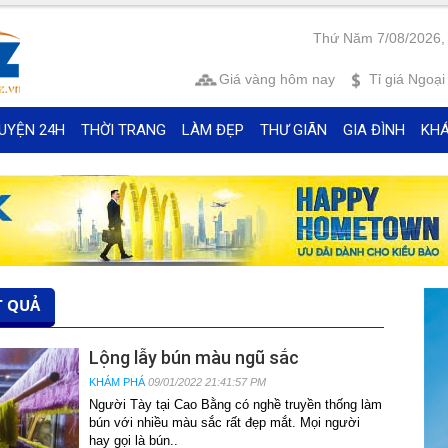
Thứ Năm 7/08/2026,
Giá vàng
hôm nay
Tỉ giá
Ngoại 
UYỆN 24H
THỜI TRANG
LÀM ĐẸP
THƯ GIÃN
GIA ĐÌNH
KH
T QUẢ
Lộng lẫy bún màu ngũ sắc
KHÁM PHÁ
09/01/2022 21:41:57 PM
Người Tày tại Cao Bằng có nghề truyền thống làm
bún với nhiều màu sắc rất đẹp mắt. Mọi người
hay gọi là bún..