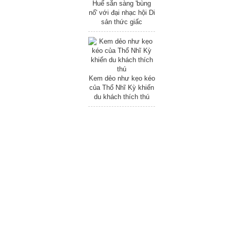
Huế sẵn sàng 'bùng
nổ' với đại nhạc hội Di
sản thức giấc
Kem dẻo như kẹo kéo
của Thổ Nhĩ Kỳ khiến
du khách thích thú