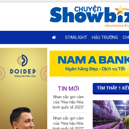
STARLIGHT
HẬU TRƯỜNG
CH
TÌM THẤY
1
KẾ
TIN MỚI
Nhan sắc gợi cảm
của ''Hoa hậu Hòa
bình quốc tế 2023''
Nhan sắc gợi cảm
của ''Hoa hậu Hòa
bình quốc tế 2023''