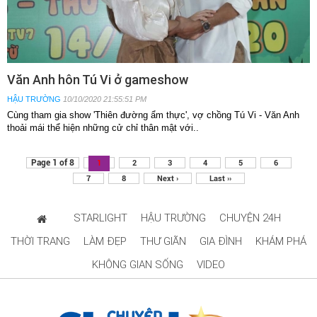
Văn Anh hôn Tú Vi ở gameshow
HẬU TRƯỜNG
10/10/2020 21:55:51 PM
Cùng tham gia show 'Thiên đường ẩm thực', vợ chồng Tú Vi - Văn Anh
thoải mái thể hiện những cử chỉ thân mật với..
Page 1 of 8
1
2
3
4
5
6
7
8
Next ›
Last ››
STARLIGHT
HẬU TRƯỜNG
CHUYỆN 24H
THỜI TRANG
LÀM ĐẸP
THƯ GIÃN
GIA ĐÌNH
KHÁM PHÁ
KHÔNG GIAN SỐNG
VIDEO