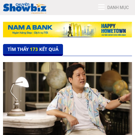
DANH MỤC
TÌM THẤY
173
KẾT QUẢ