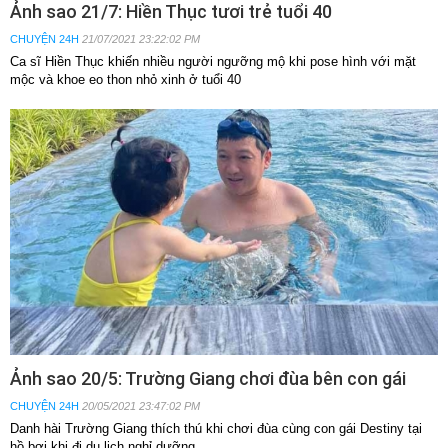
Ảnh sao 21/7: Hiền Thục tươi trẻ tuổi 40
CHUYỆN 24H
21/07/2021 23:22:02 PM
Ca sĩ Hiền Thục khiến nhiều người ngưỡng mộ khi pose hình với mặt
mộc và khoe eo thon nhỏ xinh ở tuổi 40
Ảnh sao 20/5: Trường Giang chơi đùa bên con gái
CHUYỆN 24H
20/05/2021 23:47:02 PM
Danh hài Trường Giang thích thú khi chơi đùa cùng con gái Destiny tại
hồ bơi khi đi du lịch nghỉ dưỡng.