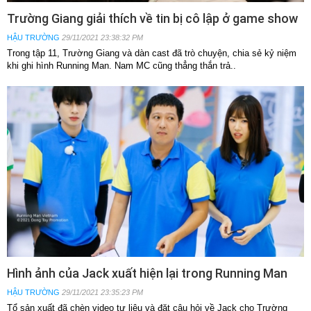
Trường Giang giải thích về tin bị cô lập ở game show
HẬU TRƯỜNG
29/11/2021 23:38:32 PM
Trong tập 11, Trường Giang và dàn cast đã trò chuyện, chia sẻ kỷ niệm
khi ghi hình Running Man. Nam MC cũng thẳng thắn trả..
Hình ảnh của Jack xuất hiện lại trong Running Man
HẬU TRƯỜNG
29/11/2021 23:35:23 PM
Tổ sản xuất đã chèn video tư liệu và đặt câu hỏi về Jack cho Trường