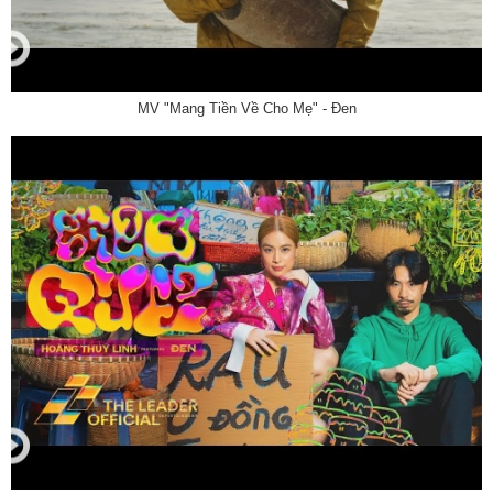
MV "Mang Tiền Về Cho Mẹ" - Đen