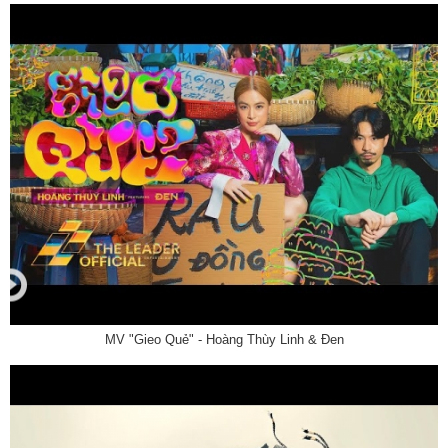
MV "Gieo Quẻ" - Hoàng Thùy Linh & Đen