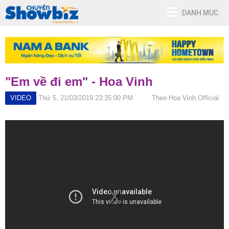
DANH MỤC
"Em về đi em" - Hoa Vinh
VIDEO
Thứ 5, 21/03/2019 23:35:00 PM
Theo Hoa Vinh Official