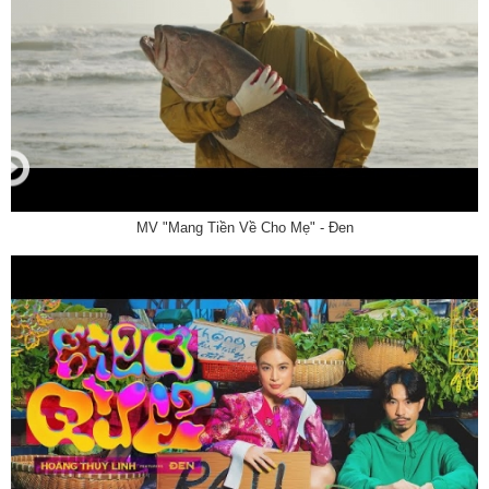
MV "Mang Tiền Về Cho Mẹ" - Đen