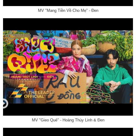
MV "Mang Tiền Về Cho Mẹ" - Đen
MV "Gieo Quẻ" - Hoàng Thùy Linh & Đen