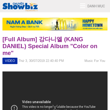
DANH MỤC
[Full Album] 강다니엘 (KANG
DANIEL) Special Album "Color on
me"
VIDEO
Thứ 3, 30/07/2019 22:40:40 PM
Music For You