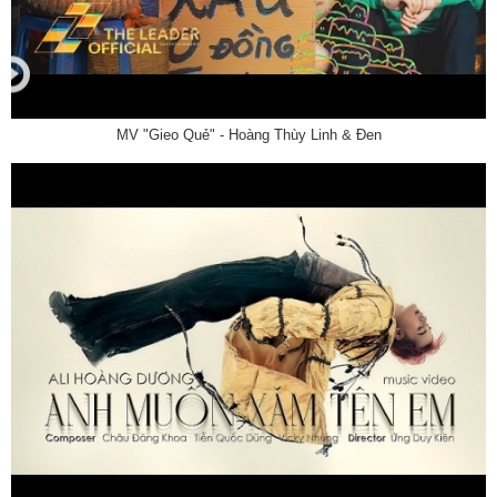
MV "Gieo Quẻ" - Hoàng Thùy Linh & Đen