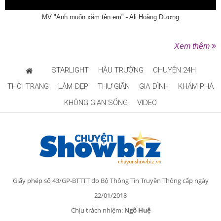
MV "Anh muốn xăm tên em" - Ali Hoàng Dương
Xem thêm
STARLIGHT
HẬU TRƯỜNG
CHUYỆN 24H
THỜI TRANG
LÀM ĐẸP
THƯ GIÃN
GIA ĐÌNH
KHÁM PHÁ
KHÔNG GIAN SỐNG
VIDEO
Giấy phép số 43/GP-BTTTT do Bộ Thông Tin Truyền Thông cấp ngày
22/01/2018
Chịu trách nhiệm:
Ngô Huệ