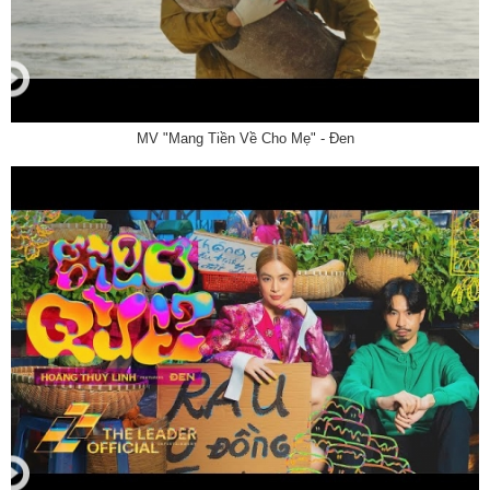
MV "Mang Tiền Về Cho Mẹ" - Đen