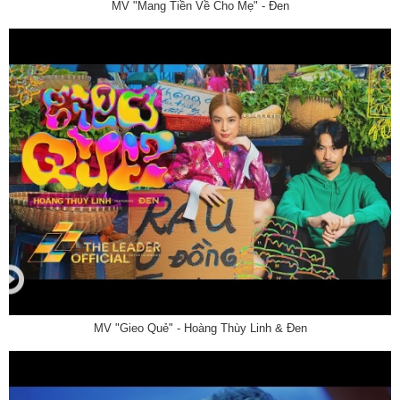
MV "Mang Tiền Về Cho Mẹ" - Đen
MV "Gieo Quẻ" - Hoàng Thùy Linh & Đen