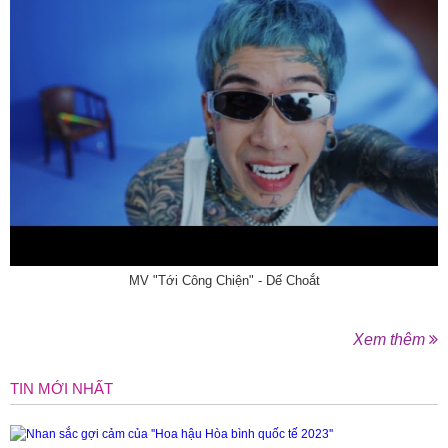
MV "Tới Công Chiện" - Dế Choắt
Xem thêm
TIN MỚI NHẤT