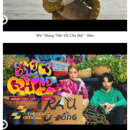
MV "Mang Tiền Về Cho Mẹ" - Đen