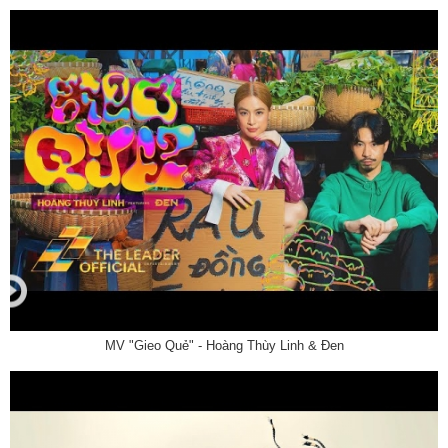
MV "Gieo Quẻ" - Hoàng Thùy Linh & Đen