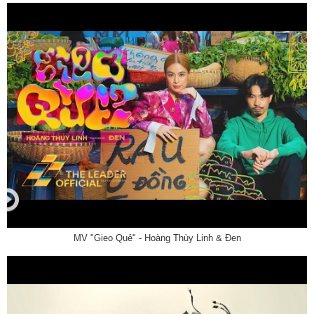
MV "Gieo Quẻ" - Hoàng Thùy Linh & Đen