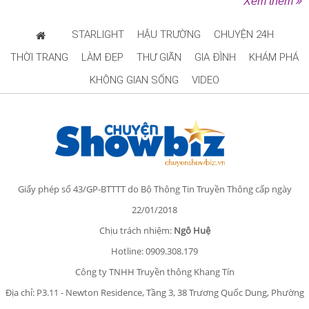
Xem thêm
STARLIGHT
HẬU TRƯỜNG
CHUYỆN 24H
THỜI TRANG
LÀM ĐẸP
THƯ GIÃN
GIA ĐÌNH
KHÁM PHÁ
KHÔNG GIAN SỐNG
VIDEO
Giấy phép số 43/GP-BTTTT do Bộ Thông Tin Truyền Thông cấp ngày
22/01/2018
Chịu trách nhiệm:
Ngô Huệ
Hotline: 0909.308.179
Công ty TNHH Truyền thông Khang Tín
Địa chỉ: P3.11 - Newton Residence, Tầng 3, 38 Trương Quốc Dung, Phường