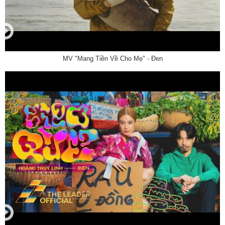
MV "Mang Tiền Về Cho Mẹ" - Đen