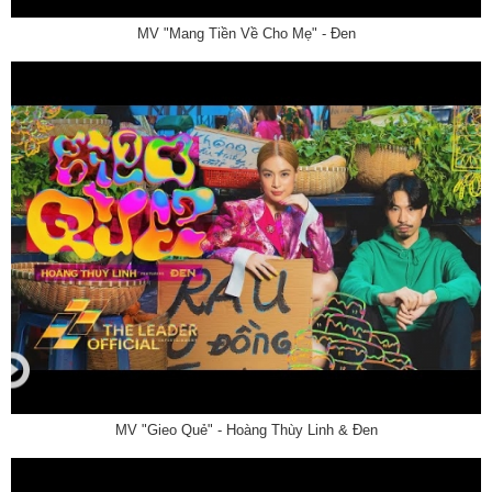
MV "Mang Tiền Về Cho Mẹ" - Đen
MV "Gieo Quẻ" - Hoàng Thùy Linh & Đen