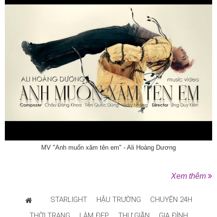
MV "Anh muốn xăm tên em" - Ali Hoàng Dương
Xem thêm
STARLIGHT
HẬU TRƯỜNG
CHUYỆN 24H
THỜI TRANG
LÀM ĐẸP
THƯ GIÃN
GIA ĐÌNH