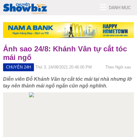
DANH MỤC
Ảnh sao 24/8: Khánh Vân tự cắt tóc
mái ngố
CHUYỆN 24H
Thứ 3, 24/08/2021 20:46:00 PM
Theo Ngôi sao
Diễn viên Đỗ Khánh Vân tự cắt tóc mái tại nhà nhưng lỡ
tay nên thành mái ngố ngắn cũn ngộ nghĩnh.