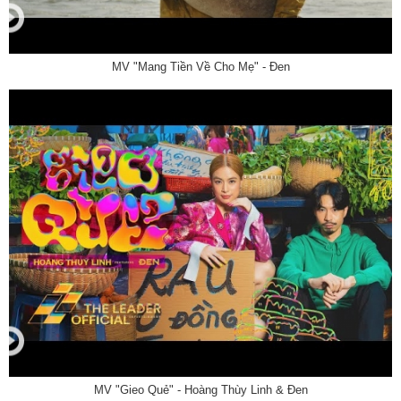
MV "Mang Tiền Về Cho Mẹ" - Đen
MV "Gieo Quẻ" - Hoàng Thùy Linh & Đen