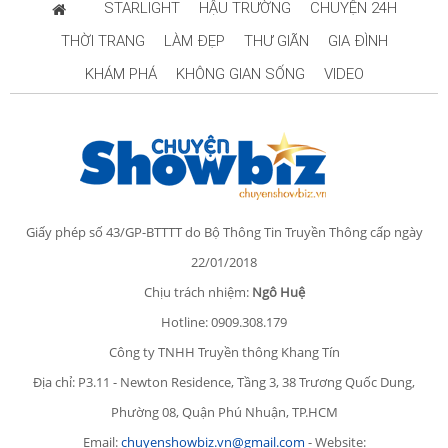
STARLIGHT
HẬU TRƯỜNG
CHUYỆN 24H
THỜI TRANG
LÀM ĐẸP
THƯ GIÃN
GIA ĐÌNH
KHÁM PHÁ
KHÔNG GIAN SỐNG
VIDEO
Giấy phép số 43/GP-BTTTT do Bộ Thông Tin Truyền Thông cấp ngày
22/01/2018
Chịu trách nhiệm:
Ngô Huệ
Hotline: 0909.308.179
Công ty TNHH Truyền thông Khang Tín
Địa chỉ: P3.11 - Newton Residence, Tầng 3, 38 Trương Quốc Dung,
Phường 08, Quận Phú Nhuận, TP.HCM
Email:
chuyenshowbiz.vn@gmail.com
- Website: