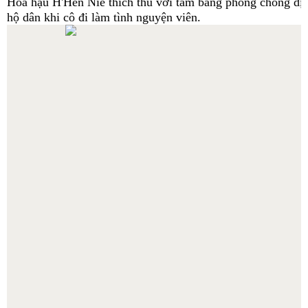
Hoa hậu H'Hen Niê thích thú với tấm bảng phòng chống dị
hộ dân khi cô đi làm tình nguyện viên.