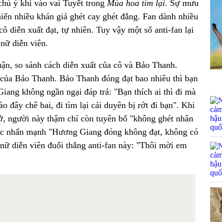
hú ý khi vào vai Tuyết trong
Mùa hoa tìm lại
. Sự mưu
iến nhiều khán giả ghét cay ghét đắng. Fan dành nhiều
 diễn xuất đạt, tự nhiên. Tuy vậy một số anti-fan lại
 nữ diễn viên.
uận, so sánh cách diễn xuất của cô và Bảo Thanh.
 của Bảo Thanh. Bảo Thanh đóng đạt bao nhiêu thì bạn
ang không ngần ngại đáp trả: "Bạn thích ai thì đi mà
đây chê bai, đi tìm lại cái duyên bị rớt đi bạn". Khi
, người này thậm chí còn tuyên bố "không ghét nhân
 tục nhấn mạnh "Hương Giang đóng không đạt, không có
 nữ diễn viên đuổi thẳng anti-fan này: "Thôi mời em