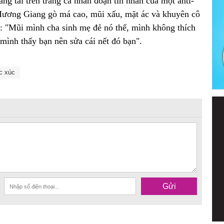
g tải trên trang cá nhân đoạn tin nhắn của một anti-
Hương Giang gò má cao, mũi xấu, mặt ác và khuyên cô
p: "Mũi mình cha sinh mẹ đẻ nó thế, mình không thích
mình thấy bạn nên sửa cái nết đó bạn".
c xúc
Gửi