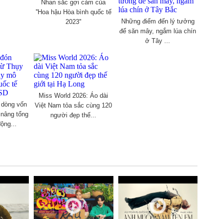
Nhan sắc gợi cảm của
''Hoa hậu Hòa bình quốc tế
Những điểm đến lý tưởng
2023''
để săn mây, ngắm lúa chín
ở Tây ...
Miss World 2026: Áo dài
 dòng vốn
Việt Nam tỏa sắc cùng 120
 nâng tổng
người đẹp thế...
ộng...