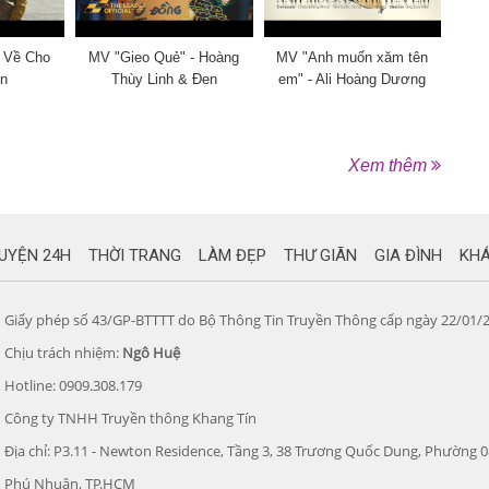
 Về Cho
MV "Gieo Quẻ" - Hoàng
MV "Anh muốn xăm tên
en
Thùy Linh & Đen
em" - Ali Hoàng Dương
Xem thêm
UYỆN 24H
THỜI TRANG
LÀM ĐẸP
THƯ GIÃN
GIA ĐÌNH
KH
Giấy phép số 43/GP-BTTTT do Bộ Thông Tin Truyền Thông cấp ngày 22/01/
Chịu trách nhiệm:
Ngô Huệ
Hotline: 0909.308.179
Công ty TNHH Truyền thông Khang Tín
Địa chỉ: P3.11 - Newton Residence, Tầng 3, 38 Trương Quốc Dung, Phường 
Phú Nhuận, TP.HCM