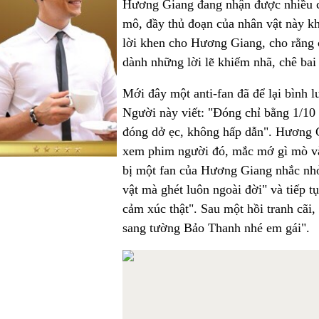
Hương Giang đang nhận được nhiều c
mô, đầy thủ đoạn của nhân vật này kh
lời khen cho Hương Giang, cho rằng cô
dành những lời lẽ khiếm nhã, chê bai
Mới đây một anti-fan đã để lại bình l
Người này viết: "Đóng chỉ bằng 1/10
đóng dở ẹc, không hấp dẫn". Hương Gi
xem phim người đó, mắc mớ gì mò vào 
bị một fan của Hương Giang nhắc nhở
vật mà ghét luôn ngoài đời" và tiếp
cảm xúc thật". Sau một hồi tranh cãi,
sang tường Bảo Thanh nhé em gái".