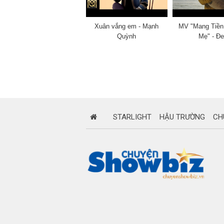
Xuân vắng em - Mạnh
MV "Mang Tiền
Quỳnh
Mẹ" - Đ
STARLIGHT
HẬU TRƯỜNG
CH