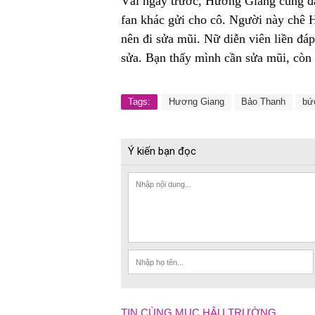
Vài ngày trước, Hương Giang cũng đăn
fan khác gửi cho cô. Người này chê 
nên đi sửa mũi. Nữ diễn viên liền đá
sửa. Bạn thấy mình cần sửa mũi, còn 
Tags:
Hương Giang
Bảo Thanh
bứ
Ý kiến bạn đọc
TIN CÙNG MỤC HẬU TRƯỜNG