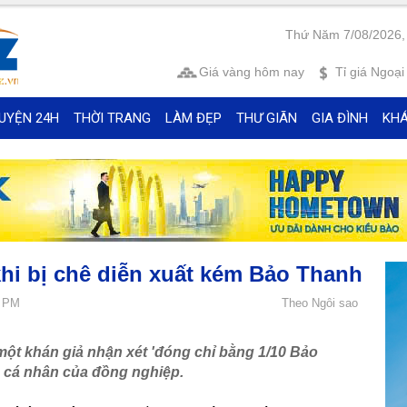
Thứ Năm 7/08/2026,
Giá vàng
hôm nay
Tỉ giá
Ngoại 
UYỆN 24H
THỜI TRANG
LÀM ĐẸP
THƯ GIÃN
GIA ĐÌNH
KH
i bị chê diễn xuất kém Bảo Thanh
5 PM
Theo Ngôi sao
một khán giả nhận xét 'đóng chỉ bằng 1/10 Bảo
 cá nhân của đồng nghiệp.