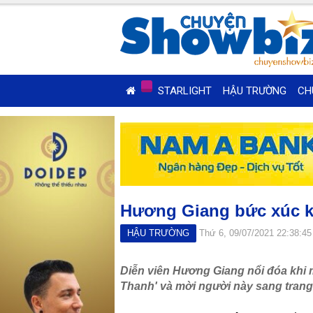
STARLIGHT
HẬU TRƯỜNG
CH
Hương Giang bức xúc kh
HẬU TRƯỜNG
Thứ 6, 09/07/2021 22:38:4
Diễn viên Hương Giang nổi đóa khi 
Thanh' và mời người này sang trang