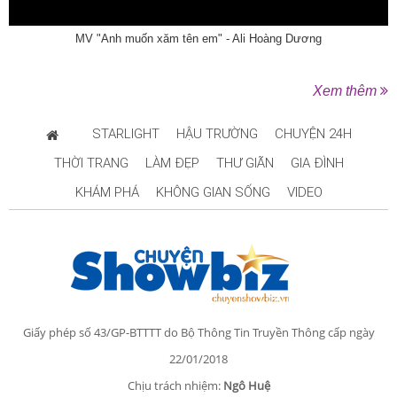
MV "Anh muốn xăm tên em" - Ali Hoàng Dương
Xem thêm
STARLIGHT
HẬU TRƯỜNG
CHUYỆN 24H
THỜI TRANG
LÀM ĐẸP
THƯ GIÃN
GIA ĐÌNH
KHÁM PHÁ
KHÔNG GIAN SỐNG
VIDEO
Giấy phép số 43/GP-BTTTT do Bộ Thông Tin Truyền Thông cấp ngày
22/01/2018
Chịu trách nhiệm:
Ngô Huệ