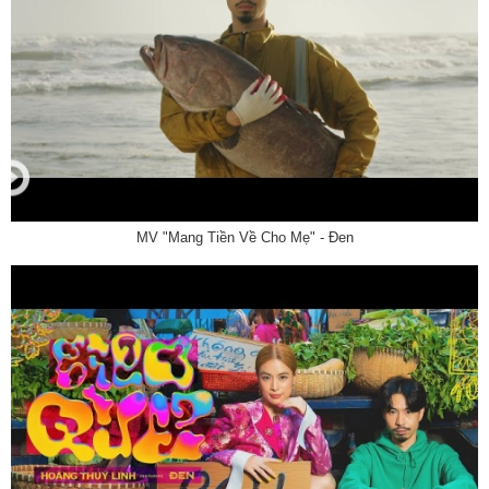
MV "Mang Tiền Về Cho Mẹ" - Đen