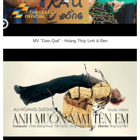
MV "Gieo Quẻ" - Hoàng Thùy Linh & Đen