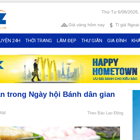
Thứ Tư 6/08/2026,
Giá vàng
hôm nay
Tỉ giá
Ngoại 
UYỆN 24H
THỜI TRANG
LÀM ĐẸP
THƯ GIÃN
GIA ĐÌNH
KH
n trong Ngày hội Bánh dân gian
 AM
Theo Báo Lao Động