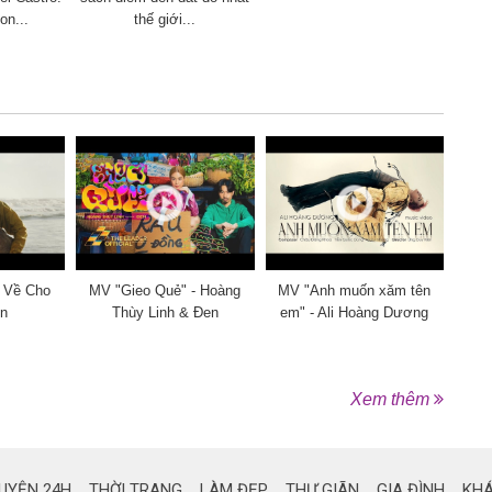
on...
thế giới...
 Về Cho
MV "Gieo Quẻ" - Hoàng
MV "Anh muốn xăm tên
en
Thùy Linh & Đen
em" - Ali Hoàng Dương
Xem thêm
UYỆN 24H
THỜI TRANG
LÀM ĐẸP
THƯ GIÃN
GIA ĐÌNH
KH