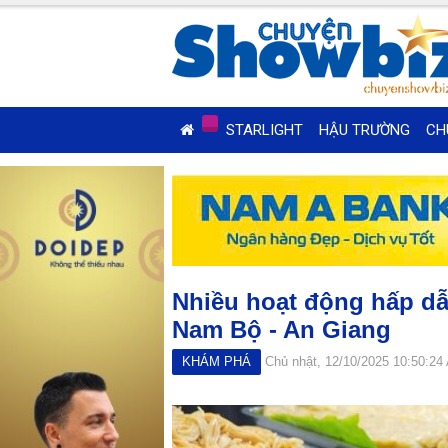
STARLIGHT
HẬU TRƯỜNG
CH
Nhiều hoạt động hấp dẫ
Nam Bộ - An Giang
KHÁM PHÁ
Chủ nhật, 12/10/2025 10:50:24