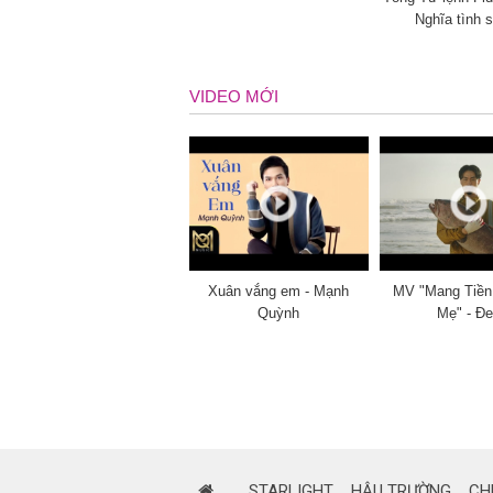
Nghĩa tình s
VIDEO MỚI
Xuân vắng em - Mạnh
MV "Mang Tiền
Quỳnh
Mẹ" - Đ
STARLIGHT
HẬU TRƯỜNG
CH