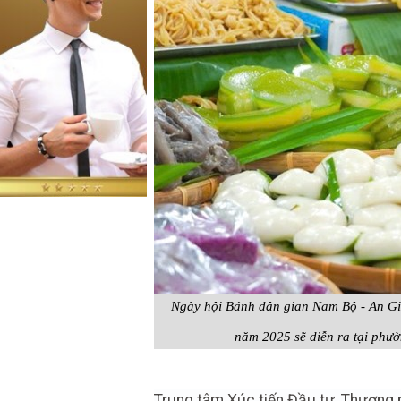
Ngày hội Bánh dân gian Nam Bộ - An Gia
năm 2025 sẽ diễn ra tại phư
Trung tâm Xúc tiến Đầu tư, Thương m