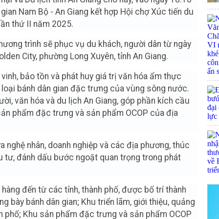
n gian Nam Bộ - An Giang kết hợp Hội chợ Xúc tiến du
ần thứ II năm 2025.
hương trình sẽ phục vụ du khách, người dân từ ngày
olden City, phường Long Xuyên, tỉnh An Giang.
vinh, bảo tồn và phát huy giá trị văn hóa ẩm thực
loại bánh dân gian đặc trưng của vùng sông nước.
ười, văn hóa và du lịch An Giang, góp phần kích cầu
hụ sản phẩm đặc trưng và sản phẩm OCOP của địa
ữa nghệ nhân, doanh nghiệp và các địa phương, thúc
ầu tư, đánh dấu bước ngoặt quan trọng trong phát
hàng đến từ các tỉnh, thành phố, được bố trí thành
g bày bánh dân gian; Khu triển lãm, giới thiệu, quảng
hành phố; Khu sản phẩm đặc trưng và sản phẩm OCOP