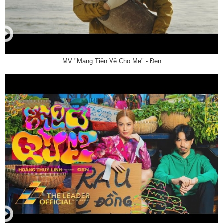
MV "Mang Tiền Về Cho Mẹ" - Đen