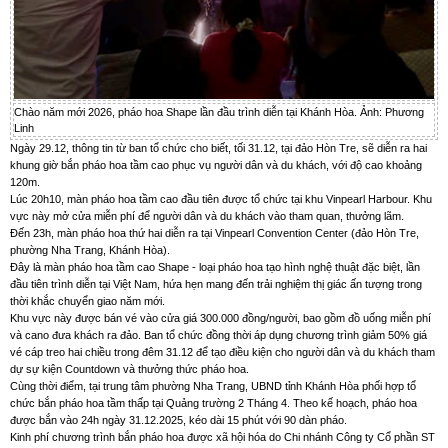
Chào năm mới 2026, pháo hoa Shape lần đầu trình diễn tại Khánh Hòa. Ảnh: Phương
Linh
Ngày 29.12, thông tin từ ban tổ chức cho biết, tối 31.12, tại đảo Hòn Tre, sẽ diễn ra hai
khung giờ bắn pháo hoa tầm cao phục vụ người dân và du khách, với độ cao khoảng
120m.
Lúc 20h10, màn pháo hoa tầm cao đầu tiên được tổ chức tại khu Vinpearl Harbour. Khu
vực này mở cửa miễn phí để người dân và du khách vào tham quan, thưởng lãm.
Đến 23h, màn pháo hoa thứ hai diễn ra tại Vinpearl Convention Center (đảo Hòn Tre,
phường Nha Trang, Khánh Hòa).
Đây là màn pháo hoa tầm cao Shape - loại pháo hoa tạo hình nghệ thuật đặc biệt, lần
đầu tiên trình diễn tại Việt Nam, hứa hẹn mang đến trải nghiệm thị giác ấn tượng trong
thời khắc chuyển giao năm mới.
Khu vực này được bán vé vào cửa giá 300.000 đồng/người, bao gồm đồ uống miễn phí
và cano đưa khách ra đảo. Ban tổ chức đồng thời áp dụng chương trình giảm 50% giá
vé cáp treo hai chiều trong đêm 31.12 để tạo điều kiện cho người dân và du khách tham
dự sự kiện Countdown và thưởng thức pháo hoa.
Cùng thời điểm, tại trung tâm phường Nha Trang, UBND tỉnh Khánh Hòa phối hợp tổ
chức bắn pháo hoa tầm thấp tại Quảng trường 2 Tháng 4. Theo kế hoạch, pháo hoa
được bắn vào 24h ngày 31.12.2025, kéo dài 15 phút với 90 dàn pháo.
Kinh phí chương trình bắn pháo hoa được xã hội hóa do Chi nhánh Công ty Cổ phần ST