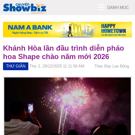
DANH MỤC
Khánh Hòa lần đầu trình diễn pháo
hoa Shape chào năm mới 2026
THƯ GIÃN
Thứ 2, 29/12/2025 11:11:56 AM
Theo Báo Lao Động