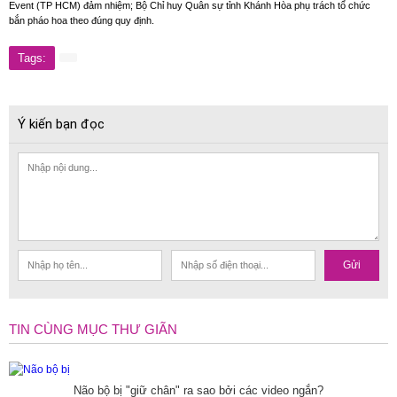
Event (TP HCM) đảm nhiệm; Bộ Chỉ huy Quân sự tỉnh Khánh Hòa phụ trách tổ chức
bắn pháo hoa theo đúng quy định.
Tags:
Ý kiến bạn đọc
Gửi
TIN CÙNG MỤC THƯ GIÃN
Não bộ bị "giữ chân" ra sao bởi các video ngắn?