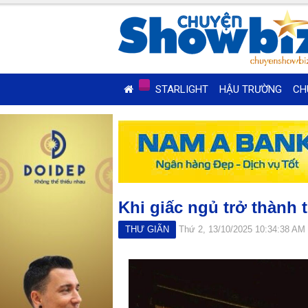
STARLIGHT
HẬU TRƯỜNG
CH
Khi giấc ngủ trở thành 
THƯ GIÃN
Thứ 2, 13/10/2025 10:34:38 AM