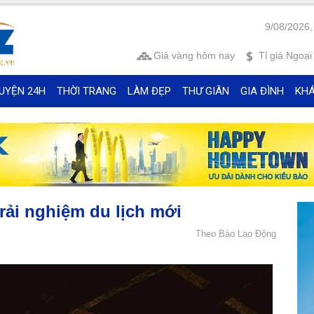
9/08/2026,
Giá vàng
hôm nay
Tỉ giá
Ngoại 
UYỆN 24H
THỜI TRANG
LÀM ĐẸP
THƯ GIÃN
GIA ĐÌNH
KH
trải nghiệm du lịch mới
Theo Báo Lao Động