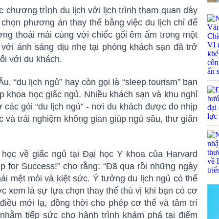
 chương trình du lịch với lịch trình tham quan dày
a chọn phương án thay thế bằng việc du lịch chỉ để
ường thoải mái cùng với chiếc gối êm ấm trong một
 với ánh sáng dịu nhẹ tại phòng khách sạn đã trở
ối với du khách.
, “du lịch ngủ” hay còn gọi là “sleep tourism” ban
p khoa học giấc ngủ. Nhiều khách sạn và khu nghỉ
 các gói “du lịch ngủ” - nơi du khách được đo nhịp
c và trải nghiệm không gian giúp ngủ sâu, thư giãn
học về giấc ngủ tại Đại học Y khoa của Harvard
ep for Success!” cho rằng: “Đã qua rồi những ngày
thái mệt mỏi và kiệt sức. Ý tưởng du lịch ngủ có thể
 xem là sự lựa chọn thay thế thú vị khi bạn có cơ
điều mới lạ, đồng thời cho phép cơ thể và tâm trí
nhằm tiếp sức cho hành trình khám phá tại điểm