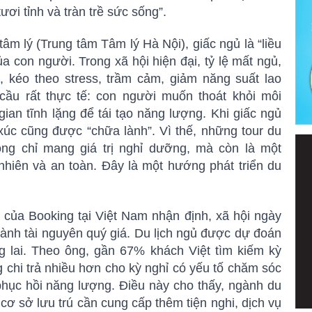
tươi tỉnh và tràn trề sức sống”.
m lý (Trung tâm Tâm lý Hà Nội), giấc ngủ là “liều
a con người. Trong xã hội hiện đại, tỷ lệ mất ngủ,
, kéo theo stress, trầm cảm, giảm năng suất lao
cầu rất thực tế: con người muốn thoát khỏi môi
ian tĩnh lặng để tái tạo năng lượng. Khi giấc ngủ
xúc cũng được “chữa lành”. Vì thế, những tour du
ông chỉ mang giá trị nghỉ dưỡng, mà còn là một
 nhiên và an toàn. Đây là một hướng phát triển du
của Booking tại Việt Nam nhận định, xã hội ngày
thành tài nguyên quý giá. Du lịch ngủ được dự đoán
g lai. Theo ông, gần 67% khách Việt tìm kiếm kỳ
 chi trả nhiều hơn cho kỳ nghỉ có yếu tố chăm sóc
 phục hồi năng lượng. Điều này cho thấy, ngành du
 cơ sở lưu trú cần cung cấp thêm tiện nghi, dịch vụ