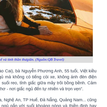
hể và tinh thần thưgiãn. (Nguồn:QB Travel)
Lào Cai), bà Nguyễn Phương Anh, 55 tuổi, Việt kiều
ngủ mà không có tiếng còi xe, không ánh đèn điện
ng suối reo, tỉnh giấc giữa mây trôi bồng bềnh. Cảm
 thơ - nơi giấc ngủ đến tự nhiên và trọn vẹn”.
a, Nghệ An, TP Huế, Đà Nẵng, Quảng Nam... cũng
c ngủ gắn với suối khoáng nóng và thiền định hay