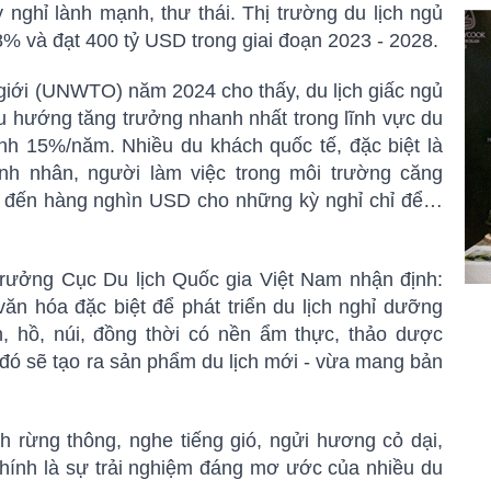
 nghỉ lành mạnh, thư thái. Thị trường du lịch ngủ
% và đạt 400 tỷ USD trong giai đoạn 2023 - 2028.
giới (UNWTO) năm 2024 cho thấy, du lịch giấc ngủ
u hướng tăng trưởng nhanh nhất trong lĩnh vực du
bình 15%/năm. Nhiều du khách quốc tế, đặc biệt là
h nhân, người làm việc trong môi trường căng
ăm đến hàng nghìn USD cho những kỳ nghỉ chỉ để…
rưởng Cục Du lịch Quốc gia Việt Nam nhận định:
văn hóa đặc biệt để phát triển du lịch nghỉ dưỡng
n, hồ, núi, đồng thời có nền ẩm thực, thảo dược
đó sẽ tạo ra sản phẩm du lịch mới - vừa mang bản
.
 rừng thông, nghe tiếng gió, ngửi hương cỏ dại,
chính là sự trải nghiệm đáng mơ ước của nhiều du