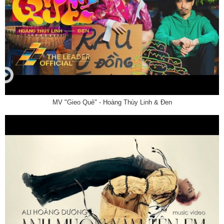
MV "Gieo Quẻ" - Hoàng Thùy Linh & Đen