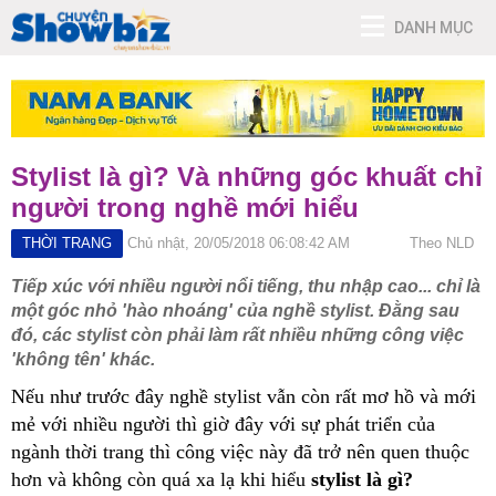
DANH MỤC
Stylist là gì? Và những góc khuất chỉ
người trong nghề mới hiểu
THỜI TRANG
Chủ nhật, 20/05/2018 06:08:42 AM
Theo NLD
Tiếp xúc với nhiều người nổi tiếng, thu nhập cao... chỉ là
một góc nhỏ 'hào nhoáng' của nghề stylist. Đằng sau
đó, các stylist còn phải làm rất nhiều những công việc
'không tên' khác.
Nếu như trước đây nghề
stylist vẫn còn rất mơ hồ và mới
mẻ với nhiều người thì giờ đây với sự phát triển của
ngành
thời trang
thì công việc này đã trở nên quen thuộc
hơn và không còn quá xa lạ khi hiểu
stylist là gì?