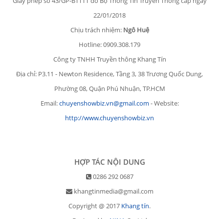
Giấy phép số 43/GP-BTTTT do Bộ Thông Tin Truyền Thông cấp ngày
22/01/2018
Chịu trách nhiệm:
Ngô Huệ
Hotline: 0909.308.179
Công ty TNHH Truyền thông Khang Tín
Địa chỉ: P3.11 - Newton Residence, Tầng 3, 38 Trương Quốc Dung,
Phường 08, Quận Phú Nhuận, TP.HCM
Email:
chuyenshowbiz.vn@gmail.com
- Website:
http://www.chuyenshowbiz.vn
HỢP TÁC NỘI DUNG
0286 292 0687
khangtinmedia@gmail.com
Copyright @ 2017
Khang tín
.