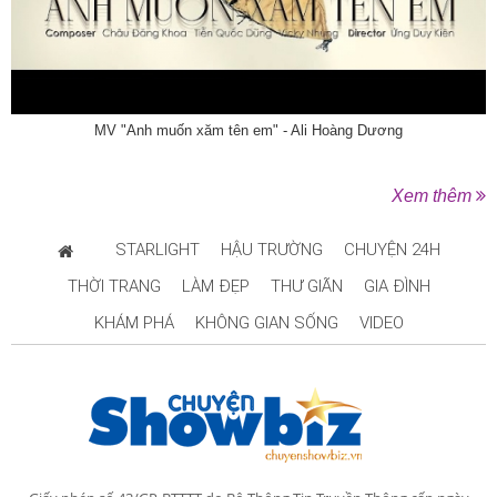
MV "Anh muốn xăm tên em" - Ali Hoàng Dương
Xem thêm
STARLIGHT
HẬU TRƯỜNG
CHUYỆN 24H
THỜI TRANG
LÀM ĐẸP
THƯ GIÃN
GIA ĐÌNH
KHÁM PHÁ
KHÔNG GIAN SỐNG
VIDEO