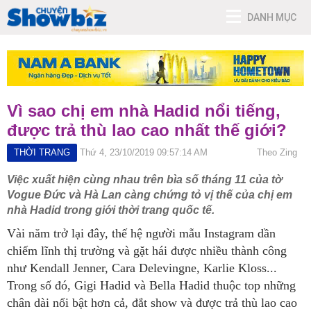
DANH MỤC
Vì sao chị em nhà Hadid nổi tiếng,
được trả thù lao cao nhất thế giới?
THỜI TRANG
Thứ 4, 23/10/2019 09:57:14 AM
Theo Zing
Việc xuất hiện cùng nhau trên bìa số tháng 11 của tờ
Vogue Đức và Hà Lan càng chứng tỏ vị thế của chị em
nhà Hadid trong giới thời trang quốc tế.
Vài năm trở lại đây, thế hệ người mẫu Instagram dần
chiếm lĩnh thị trường và gặt hái được nhiều thành công
như Kendall Jenner, Cara Delevingne, Karlie Kloss...
Trong số đó, Gigi Hadid và Bella Hadid thuộc top những
chân dài nổi bật hơn cả, đắt show và được trả thù lao cao