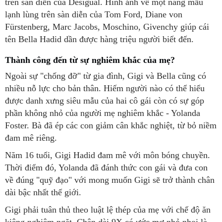
trên sàn diễn của Desigual. Hình ảnh về một nàng mẫu
lạnh lùng trên sàn diễn của Tom Ford, Diane von
Fürstenberg, Marc Jacobs, Moschino, Givenchy giúp cái
tên Bella Hadid dần được hàng triệu người biết đến.
Thành công đến từ sự nghiêm khắc của mẹ?
Ngoài sự "chống đỡ" từ gia đình, Gigi và Bella cũng có
nhiều nỗ lực cho bản thân. Hiếm người nào có thể hiểu
được danh xưng siêu mẫu của hai cô gái còn có sự góp
phần không nhỏ của người mẹ nghiêm khắc - Yolanda
Foster. Bà đã ép các con giảm cân khắc nghiệt, từ bỏ niềm
đam mê riêng.
Năm 16 tuổi, Gigi Hadid đam mê với môn bóng chuyền.
Thời điểm đó, Yolanda đã đánh thức con gái và đưa con
về đúng "quỹ đạo" với mong muốn Gigi sẽ trở thành chân
dài bậc nhất thế giới.
Gigi phải tuân thủ theo luật lệ thép của mẹ với chế độ ăn
kiêng nghiêm ngặt. Chân dài 9X có ước mơ nhỏ nhoi là