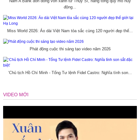
Nam A Bank đón dòng vốn xanh từ Thụy Sĩ, nâng tổng quy mô huy
động...
Miss World 2026: Áo dài Việt Nam tỏa sắc cùng 120 người đẹp thế...
Phát động cuộc thi sáng tạo video năm 2026
‘Chủ tịch Hồ Chí Minh - Tổng Tư lệnh Fidel Castro: Nghĩa tình son...
VIDEO MỚI