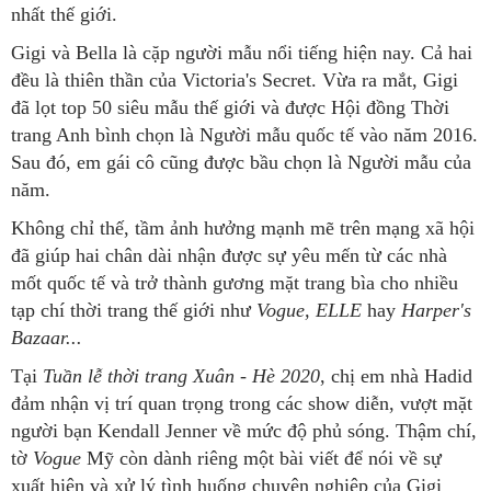
nhất thế giới.
Gigi và Bella là cặp người mẫu nổi tiếng hiện nay. Cả hai
đều là thiên thần của Victoria's Secret. Vừa ra mắt, Gigi
đã lọt top 50 siêu mẫu thế giới và được Hội đồng Thời
trang Anh bình chọn là Người mẫu quốc tế vào năm 2016.
Sau đó, em gái cô cũng được bầu chọn là Người mẫu của
năm.
Không chỉ thế, tầm ảnh hưởng mạnh mẽ trên mạng xã hội
đã giúp hai chân dài nhận được sự yêu mến từ các nhà
mốt quốc tế và trở thành gương mặt trang bìa cho nhiều
tạp chí thời trang thế giới như
Vogue, ELLE
hay
Harper's
Bazaar...
Tại
Tuần lễ thời trang Xuân - Hè 2020
, chị em nhà Hadid
đảm nhận vị trí quan trọng trong các show diễn, vượt mặt
người bạn Kendall Jenner về mức độ phủ sóng. Thậm chí,
tờ
Vogue
Mỹ còn dành riêng một bài viết để nói về sự
xuất hiện và xử lý tình huống chuyên nghiệp của Gigi