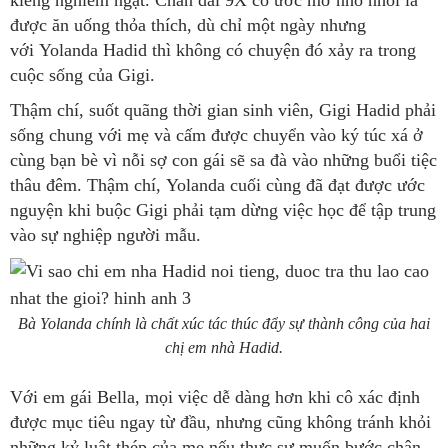
được ăn uống thỏa thích, dù chỉ một ngày nhưng
với Yolanda Hadid thì không có chuyện đó xảy ra trong
cuộc sống của Gigi.
Thậm chí, suốt quãng thời gian sinh viên, Gigi Hadid phải
sống chung với mẹ và cấm được chuyển vào ký túc xá ở
cùng bạn bè vì nỗi sợ con gái sẽ sa đà vào những buổi tiệc
thâu đêm. Thậm chí, Yolanda cuối cùng đã đạt được ước
nguyện khi buộc Gigi phải tạm dừng việc học để tập trung
vào sự nghiệp người mẫu.
Bà Yolanda chính là chất xúc tác thúc đẩy sự thành công của hai
chị em nhà Hadid.
Với em gái Bella, mọi việc dễ dàng hơn khi cô xác định
được mục tiêu ngay từ đầu, nhưng cũng không tránh khỏi
những kỷ luật thép của mẹ nếu thực sự muốn bước chân