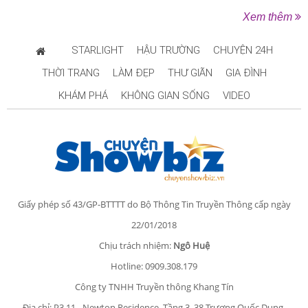
Xem thêm
STARLIGHT
HẬU TRƯỜNG
CHUYỆN 24H
THỜI TRANG
LÀM ĐẸP
THƯ GIÃN
GIA ĐÌNH
KHÁM PHÁ
KHÔNG GIAN SỐNG
VIDEO
Giấy phép số 43/GP-BTTTT do Bộ Thông Tin Truyền Thông cấp ngày
22/01/2018
Chịu trách nhiệm:
Ngô Huệ
Hotline: 0909.308.179
Công ty TNHH Truyền thông Khang Tín
Địa chỉ: P3.11 - Newton Residence, Tầng 3, 38 Trương Quốc Dung,