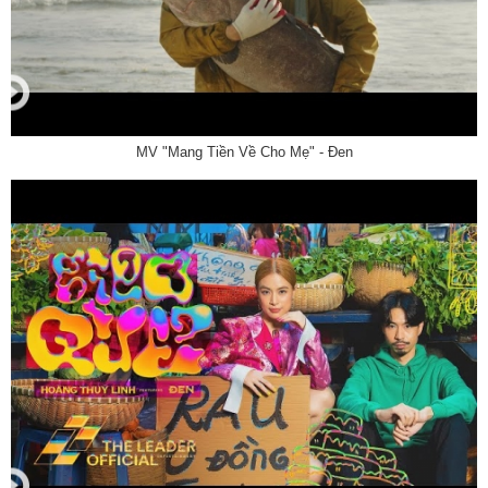
MV "Mang Tiền Về Cho Mẹ" - Đen