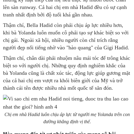
lên sàn runway. Cả hai chị em nhà Hadid đều có sự cạnh
tranh nhất định bởi độ tuổi khá gần nhau.
Thậm chí, Bella Hadid còn phải chịu áp lực nhiều hơn,
khi bà Yolanda luôn muốn cô phải tạo sự khác biệt so với
chị gái. Ngoài xã hội, nhiều người còn chỉ trích rằng
người đẹp nổi tiếng nhờ vào "hào quang" của Gigi Hadid.
Thậm chí, chân dài phải nhuộm nâu mái tóc để trông khác
biệt so với người chị. Những quy định nghiêm khắc của
bà Yolanda cũng là chất xúc tác, động lực giúp gương mặt
của cả hai chị em vượt ra khỏi biên giới của Mỹ và trở
thành cái tên được nhiều nhà mốt quốc tế săn đón.
Chị em nhà Hadid luôn chịu áp lực từ người mẹ Yolanda trên con
đường khẳng định vị thế.
Hào quang đến từ sự phát triển của mạng xã hội